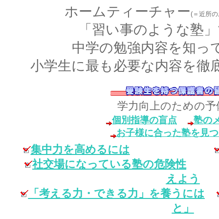
ホームティーチャー
(＝近所の
「習い事のような塾」
中学の勉強内容を知っ
小学生に最も必要な内容を徹
学力向上のための予
個別指導の盲点
塾の
お子様に合った塾を見つ
集中力を高めるには
社交場になっている塾の危険性
えよう
「考える力・できる力」を養うには
と」