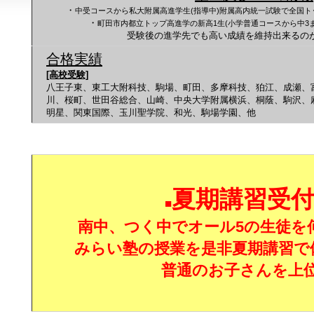
・
中受コースから私大附属高進学生(指導中)附属高内統一試験で全国
・
町田市内都立トップ高進学の新高1生(小学普通コースから中3
受験後の進学先でも高い成績を維持出来るの
合格実績
[高校受験]
八王子東、東工大附科技、駒場、町田、多摩科技、狛江、成瀬、
川、桜町、世田谷総合、山崎、中央大学附属横浜、桐蔭、駒沢、
明星、関東国際、玉川聖学院、和光、駒場学園、他
夏期講習受
■
南中、つく中でオール5の生徒を
みらい塾の授業を是非夏期講習で
普通のお子さんを上