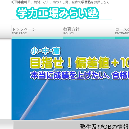
町田市南町田
、鶴間、
小川
、
南つくし野
、金森で
学習塾
をお探しなら
トップページ
教育方針
コース
TOP PAGE
POLICY
ENTRAN
塾生及びOBの情報